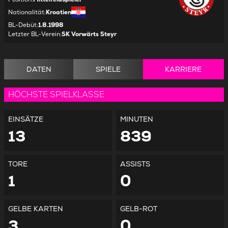
Nationalität
:
Kroatien
BL-Debüt
:
1.8.1998
Letzter BL-Verein
:
SK Vorwärts Steyr
DATEN
SPIELE
KARRIERE
HÖCHSTE SPIELKLASSE
EINSÄTZE
MINUTEN
13
839
TORE
ASSISTS
1
0
GELBE KARTEN
GELB-ROT
3
0