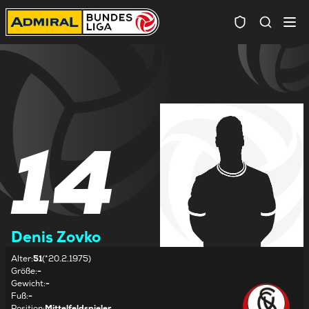
Spielersuc
14
Denis Zovko
Alter
:
51
(*20.2.1975)
Größe
:
-
Gewicht
:
-
Fuß
:
-
Position
:
Mittelfeldspieler