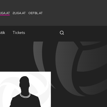
IGA.AT
2LIGA.AT
OEFBL.AT
tik
Tickets
Spielersuche