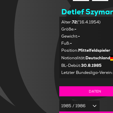
Detlef Szyma
Alter
:
72
(*16.4.1954)
Größe
:
-
Gewicht
:
-
Fuß
:
-
Position
:
Mittelfeldspieler
Nationalität
:
Deutschland
BL-Debüt
:
30.8.1985
Letzter Bundesliga-Verein
:
DATEN
1985 / 1986