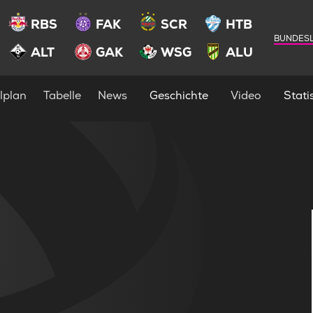
RBS
FAK
SCR
HTB
BUNDESL
ALT
GAK
WSG
ALU
lplan
Tabelle
News
Geschichte
Video
Statis