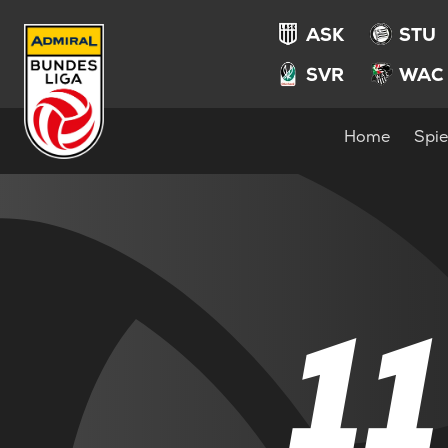
ASK
STU
SVR
WAC
Home
Spie
11