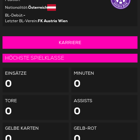
Nationalität
:
Österreich
BL-Debüt
:
-
Letzter BL-Verein
:
FK Austria Wien
KARRIERE
HÖCHSTE SPIELKLASSE
EINSÄTZE
MINUTEN
0
0
TORE
ASSISTS
0
0
GELBE KARTEN
GELB-ROT
0
0