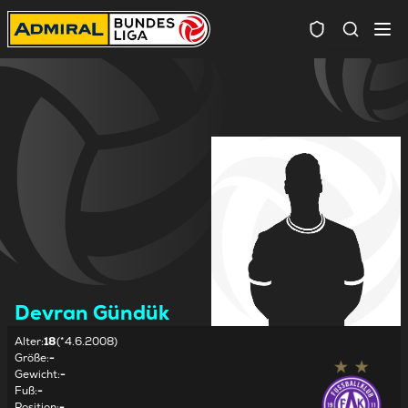
Spielersuc
Devran Gündük
Alter
:
18
(*4.6.2008)
Größe
:
-
Gewicht
:
-
Fuß
:
-
Position
:
-