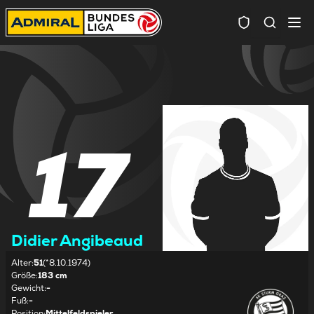
Spielersuc
17
Didier Angibeaud
Alter
:
51
(*8.10.1974)
Größe
:
183 cm
Gewicht
:
-
Fuß
:
-
Position
:
Mittelfeldspieler