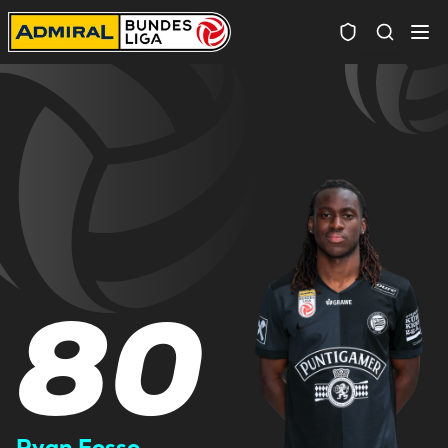
Spielersuc
80
Ryan Fosso