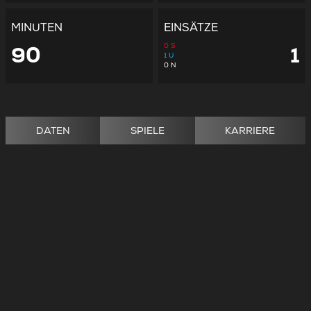
MINUTEN
EINSÄTZE
0
S
90
1
1
U
0
N
DATEN
SPIELE
KARRIERE