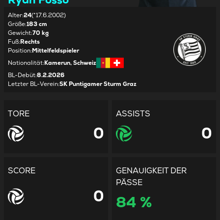
Alter
:
24
(*17.6.2002)
Größe
:
183 cm
Gewicht
:
70 kg
Fuß
:
Rechts
Position
:
Mittelfeldspieler
Nationalität
:
Kamerun, Schweiz
BL-Debüt
:
8.2.2026
Letzter BL-Verein
:
SK Puntigamer Sturm Graz
TORE
ASSISTS
0
0
SCORE
GENAUIGKEIT DER
PÄSSE
0
84 %