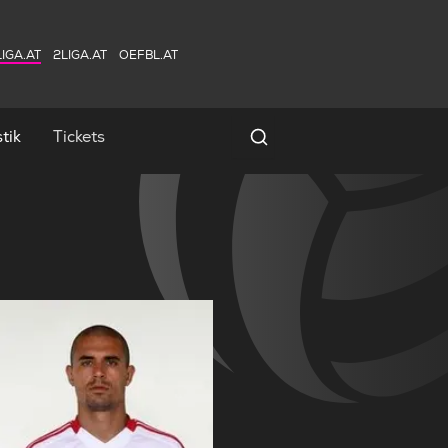
IGA.AT
2LIGA.AT
OEFBL.AT
tik
Tickets
Spielersuche