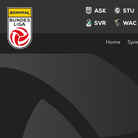
ASK
STU
SVR
WAC
Home
Spie