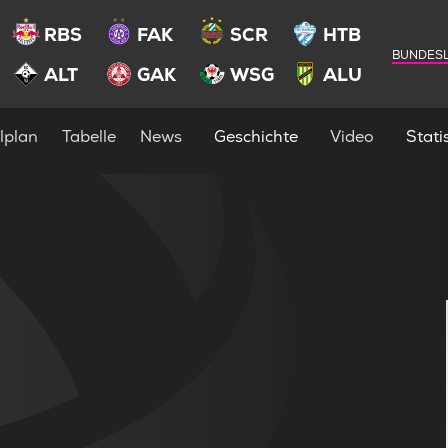
RBS
FAK
SCR
HTB
BUNDESL
ALT
GAK
WSG
ALU
lplan
Tabelle
News
Geschichte
Video
Statis