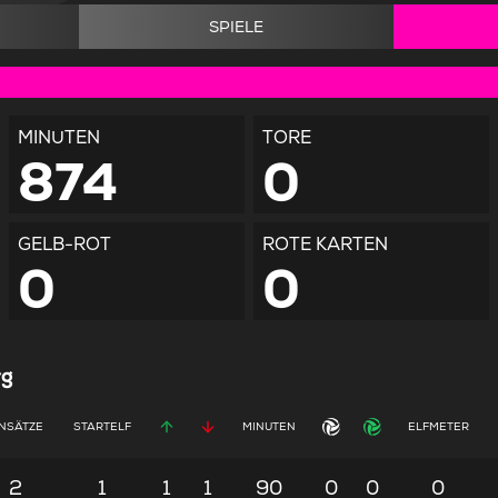
SPIELE
MINUTEN
TORE
874
0
GELB-ROT
ROTE KARTEN
0
0
rg
INSÄTZE
STARTELF
MINUTEN
ELFMETER
2
1
1
1
90
0
0
0