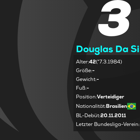
3
Douglas Da Si
Alter
:
42
(*7.3.1984)
Größe
:
-
Gewicht
:
-
Fuß
:
-
Position
:
Verteidiger
Nationalität
:
Brasilien
BL-Debüt
:
20.11.2011
Letzter Bundesliga-Verein
: