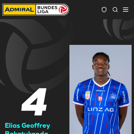
Spielersuc
4
Elias Geoffrey
Bakatukanda