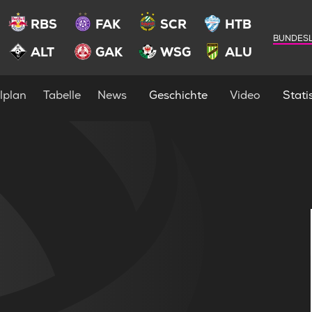
RBS
FAK
SCR
HTB
BUNDESL
ALT
GAK
WSG
ALU
lplan
Tabelle
News
Geschichte
Video
Statis