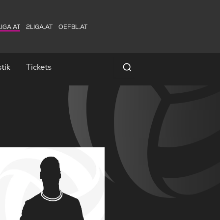
IGA.AT
2LIGA.AT
OEFBL.AT
tik
Tickets
Spielersuche