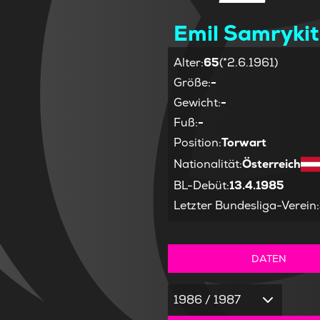
Emil Samrykit
Alter
:
65
(*2.6.1961)
Größe
:
-
Gewicht
:
-
Fuß
:
-
Position
:
Torwart
Nationalität
:
Österreich
BL-Debüt
:
13.4.1985
Letzter Bundesliga-Verein
:
DATEN
1986 / 1987