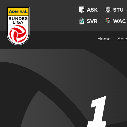
ASK
STU
SVR
WAC
Home
Spie
1