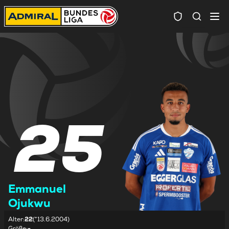
Spielersuc
25
Emmanuel
Ojukwu
Alter
:
22
(*13.6.2004)
Größe
:
-