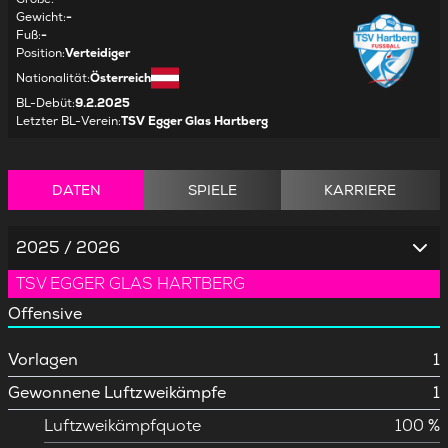
Gewicht
:
-
Fuß
:
-
Position
:
Verteidiger
Nationalität
:
Österreich
BL-Debüt
:
9.2.2025
Letzter BL-Verein
:
TSV Egger Glas Hartberg
DATEN
SPIELE
KARRIERE
2025 / 2026
TSV EGGER GLAS HARTBERG
Offensive
Vorlagen
1
Gewonnene Luftzweikämpfe
1
Luftzweikämpfquote
100 %