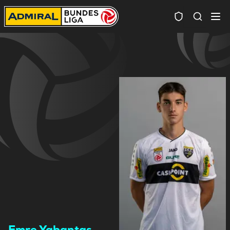
Spielersuc
Emre Yabantas