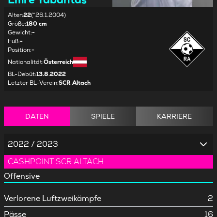
Alter
:
22
(*26.1.2004)
Größe
:
180 cm
Gewicht
:
-
Fuß
:
-
Position
:
-
Nationalität
:
Österreich
BL-Debüt
:
13.8.2022
Letzter BL-Verein
:
SCR Altach
DATEN
SPIELE
KARRIERE
2022 / 2023
CASHPOINT SCR ALTACH
Offensive
Verlorene Luftzweikämpfe
2
Pässe
16