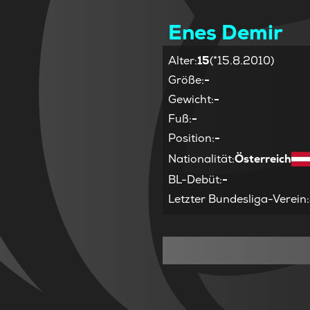
Enes Demir
Alter
:
15
(*15.8.2010)
Größe
:
-
Gewicht
:
-
Fuß
:
-
Position
:
-
Nationalität
:
Österreich
BL-Debüt
:
-
Letzter Bundesliga-Verein
: