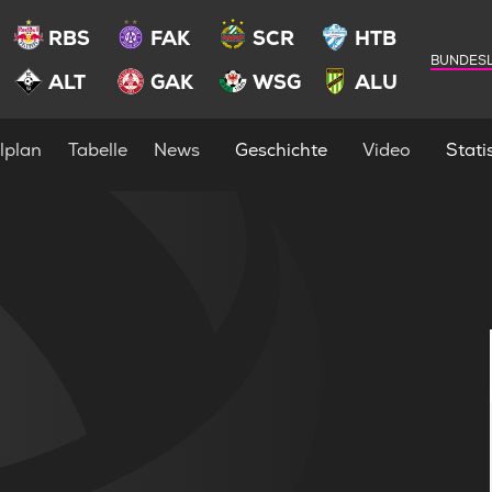
RBS
FAK
SCR
HTB
BUNDESL
ALT
GAK
WSG
ALU
lplan
Tabelle
News
Geschichte
Video
Statis