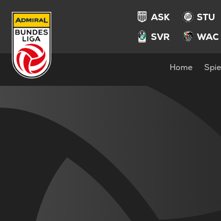
ASK
STU
SVR
WAC
Home
Spie