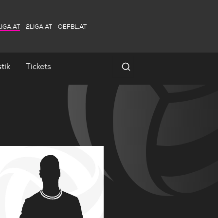
IGA.AT
2LIGA.AT
OEFBL.AT
tik
Tickets
Spielersuche