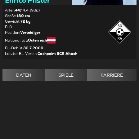
Enrico Pfister
Alter
:
44
(*4.4.1982)
Größe
:
180 cm
Gewicht
:
72 kg
Fuß
:
-
Position
:
Verteidiger
Nationalität
:
Österreich
BL-Debüt
:
30.7.2006
Letzter BL-Verein
:
Cashpoint SCR Altach
DATEN
SPIELE
KARRIERE