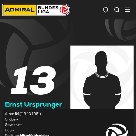
Spielersuc
13
Ernst Ursprunger
Alter
:
64
(*13.10.1961)
Größe
:
-
Gewicht
:
-
Fuß
:
-
Position
:
Mittelfeldspieler