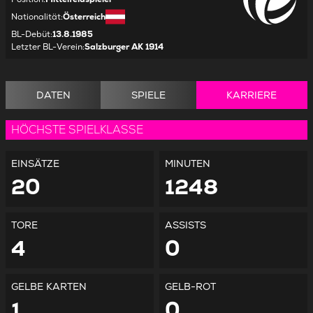
Nationalität
:
Österreich
BL-Debüt
:
13.8.1985
Letzter BL-Verein
:
Salzburger AK 1914
DATEN
SPIELE
KARRIERE
HÖCHSTE SPIELKLASSE
EINSÄTZE
MINUTEN
20
1248
TORE
ASSISTS
4
0
GELBE KARTEN
GELB-ROT
1
0