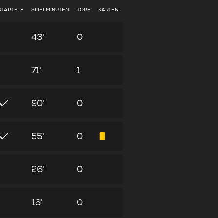
STARTELF
SPIELMINUTEN
TORE
KARTEN
43'
0
71'
1
90'
0
55'
0
26'
0
16'
0