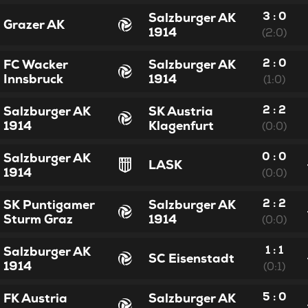
3 : 0
Salzburger AK
Grazer AK
1914
(2:0)
2 : 0
FC Wacker
Salzburger AK
Innsbruck
1914
(1:0)
2 : 2
Salzburger AK
SK Austria
1914
Klagenfurt
(0:0)
0 : 0
Salzburger AK
LASK
1914
(0:0)
2 : 2
SK Puntigamer
Salzburger AK
Sturm Graz
1914
(0:0)
1 : 1
Salzburger AK
SC Eisenstadt
1914
(0:1)
5 : 0
FK Austria
Salzburger AK