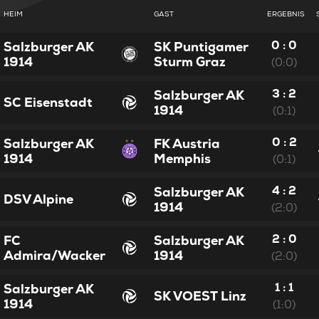
HEIM
GAST
ERGEBNIS
0 : 0
Salzburger AK
SK Puntigamer
1914
Sturm Graz
(0:0)
3 : 2
Salzburger AK
SC Eisenstadt
1914
(0:1)
0 : 2
Salzburger AK
FK Austria
1914
Memphis
(0:1)
4 : 2
Salzburger AK
DSV Alpine
1914
(2:0)
2 : 0
FC
Salzburger AK
Admira/Wacker
1914
(2:0)
1 : 1
Salzburger AK
SK VOEST Linz
1914
(1:0)