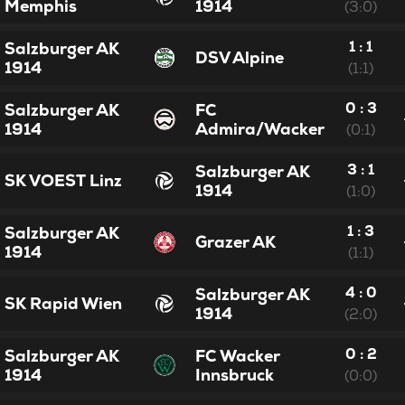
Memphis
1914
(3:0)
1 : 1
Salzburger AK
DSV Alpine
1914
(1:1)
0 : 3
Salzburger AK
FC
1914
Admira/Wacker
(0:1)
3 : 1
Salzburger AK
SK VOEST Linz
1914
(1:0)
1 : 3
Salzburger AK
Grazer AK
1914
(1:1)
4 : 0
Salzburger AK
SK Rapid Wien
1914
(2:0)
0 : 2
Salzburger AK
FC Wacker
1914
Innsbruck
(0:0)