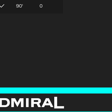
90'
0