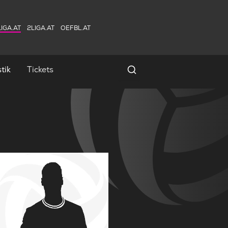
IGA.AT
2LIGA.AT
OEFBL.AT
tik
Tickets
Spielersuche