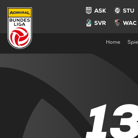
ASK
STU
SVR
WAC
Home
Spie
1