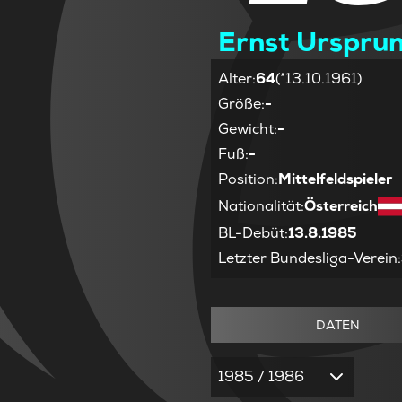
Ernst Urspru
Alter
:
64
(*13.10.1961)
Größe
:
-
Gewicht
:
-
Fuß
:
-
Position
:
Mittelfeldspieler
Nationalität
:
Österreich
BL-Debüt
:
13.8.1985
Letzter Bundesliga-Verein
:
DATEN
1985 / 1986