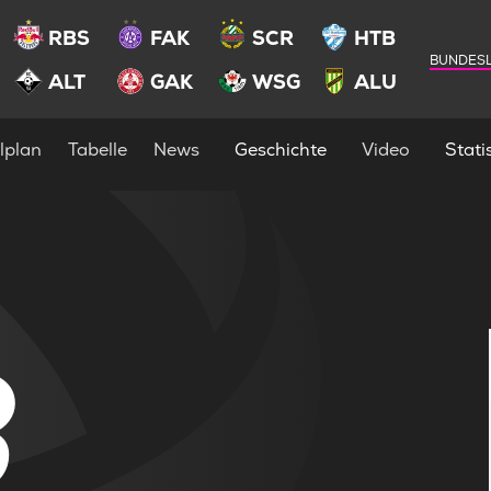
RBS
FAK
SCR
HTB
BUNDESL
ALT
GAK
WSG
ALU
lplan
Tabelle
News
Geschichte
Video
Statis
3