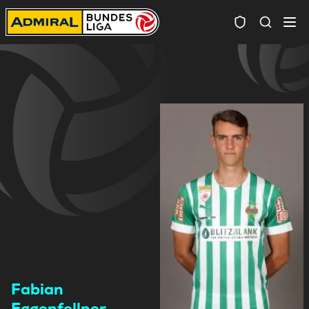
Spielersuc
Fabian
Eggenfellner