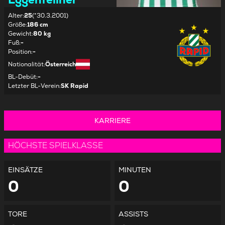
Alter
:
25
(*30.3.2001)
Größe
:
186 cm
Gewicht
:
80 kg
Fuß
:
-
Position
:
-
Nationalität
:
Österreich
BL-Debüt
:
-
Letzter BL-Verein
:
SK Rapid
KARRIERE
HÖCHSTE SPIELKLASSE
EINSÄTZE
MINUTEN
0
0
TORE
ASSISTS