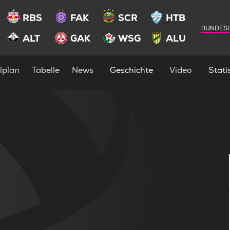
RBS
FAK
SCR
HTB
BUNDESL
ALT
GAK
WSG
ALU
lplan
Tabelle
News
Geschichte
Video
Statis