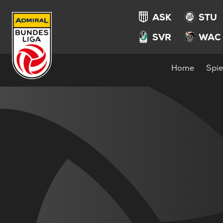
ASK
STU
SVR
WAC
Home
Spie