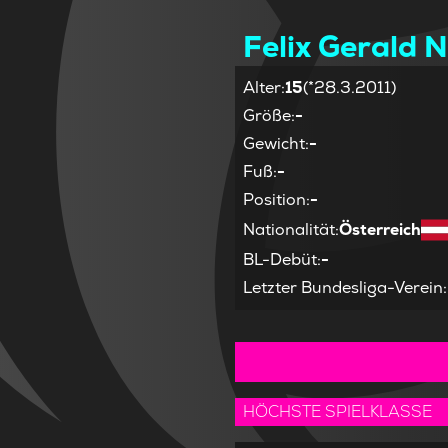
Felix Gerald 
Alter
:
15
(*28.3.2011)
Größe
:
-
Gewicht
:
-
Fuß
:
-
Position
:
-
Nationalität
:
Österreich
BL-Debüt
:
-
Letzter Bundesliga-Verein
:
HÖCHSTE SPIELKLASSE