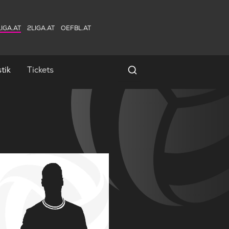
IGA.AT
2LIGA.AT
OEFBL.AT
tik
Tickets
Spielersuche