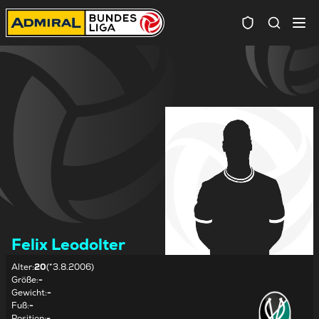
Spielersuc
Felix Leodolter
Alter
:
20
(*3.8.2006)
Größe
:
-
Gewicht
:
-
Fuß
:
-
Position
:
-