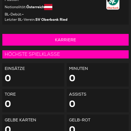
Nationalität
:
Österreich
BL-Debüt
:
-
Letzter BL-Verein
:
SV Oberbank Ried
KARRIERE
HÖCHSTE SPIELKLASSE
EINSÄTZE
MINUTEN
0
0
TORE
ASSISTS
0
0
GELBE KARTEN
GELB-ROT
0
0