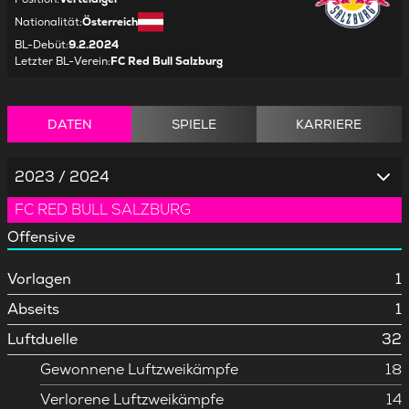
Nationalität
:
Österreich
BL-Debüt
:
9.2.2024
Letzter BL-Verein
:
FC Red Bull Salzburg
DATEN
SPIELE
KARRIERE
2023 / 2024
FC RED BULL SALZBURG
Offensive
Vorlagen
1
Abseits
1
Luftduelle
32
Gewonnene Luftzweikämpfe
18
Verlorene Luftzweikämpfe
14