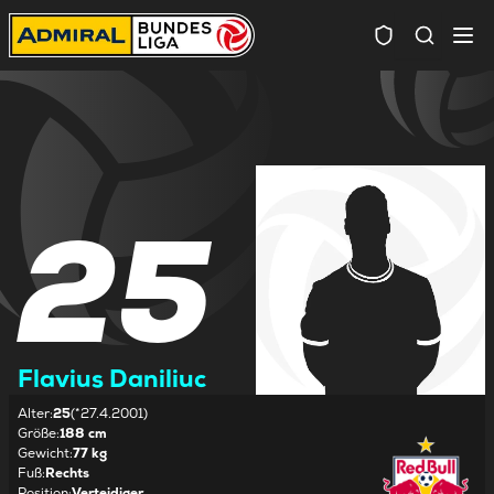
Spielersuc
25
Flavius Daniliuc
Alter
:
25
(*27.4.2001)
Größe
:
188 cm
Gewicht
:
77 kg
Fuß
:
Rechts
Position
:
Verteidiger