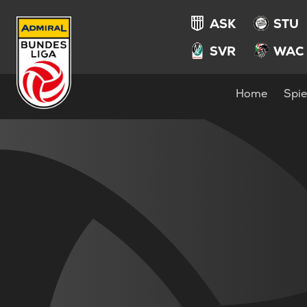
ASK
STU
SVR
WAC
Home
Spie