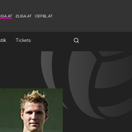
IGA.AT
2LIGA.AT
OEFBL.AT
tik
Tickets
Spielersuche