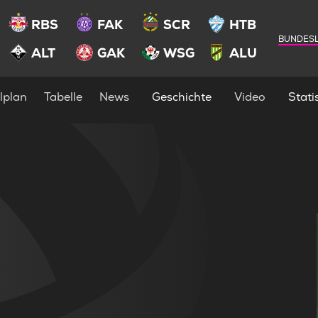
RBS
FAK
SCR
HTB
BUNDESL
ALT
GAK
WSG
ALU
lplan
Tabelle
News
Geschichte
Video
Statis