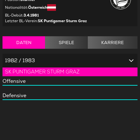
Nationalität
:
Österreich
BL-Debüt
:
3.4.1981
Letzter BL-Verein
:
SK Puntigamer Sturm Graz
DATEN
SPIELE
KARRIERE
1982 / 1983
SK PUNTIGAMER STURM GRAZ
Offensive
Defensive