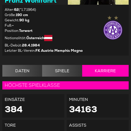
Franz Wohlfahrt
Alter
:
62
(*1.7.1964)
Größe
:
190 cm
Gewicht
:
90 kg
Fuß
:
-
Position
:
Torwart
Nationalität
:
Österreich
BL-Debüt
:
28.4.1984
Letzter BL-Verein
:
FK Austria Memphis Magna
DATEN
SPIELE
KARRIERE
HÖCHSTE SPIELKLASSE
EINSÄTZE
MINUTEN
384
34163
TORE
ASSISTS