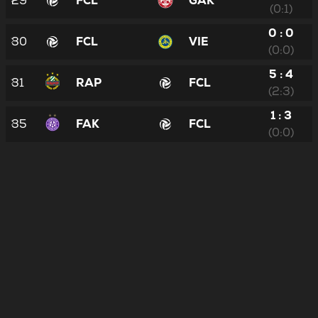
29
FCL
GAK
(0:1)
0 : 0
30
FCL
VIE
(0:0)
5 : 4
31
RAP
FCL
(2:3)
1 : 3
35
FAK
FCL
(0:0)