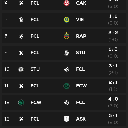
4
FCL
GAK
(3:0)
1 : 1
5
FCL
VIE
(0:0)
2 : 2
7
FCL
RAP
(1:0)
1 : 0
9
FCL
STU
(0:0)
3 : 1
10
STU
FCL
(2:1)
2 : 1
11
FCL
FCW
(1:1)
4 : 0
12
FCW
FCL
(2:0)
5 : 1
13
FCL
ASK
(2:0)