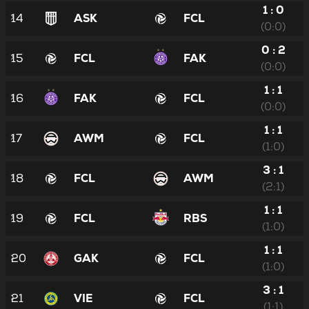
1 : 0
14
ASK
FCL
(0:0)
0 : 2
15
FCL
FAK
(0:0)
1 : 1
16
FAK
FCL
(0:0)
1 : 1
17
AWM
FCL
(1:0)
3 : 1
18
FCL
AWM
(2:1)
1 : 1
19
FCL
RBS
(1:0)
1 : 1
20
GAK
FCL
(1:0)
3 : 1
21
VIE
FCL
(1:1)