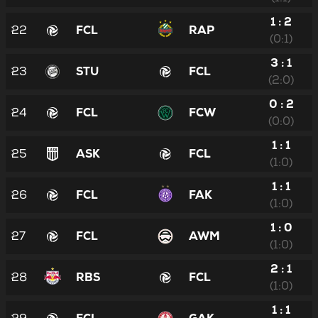
1 : 2
22
FCL
RAP
(0:1)
3 : 1
23
STU
FCL
(2:0)
0 : 2
24
FCL
FCW
(0:0)
1 : 1
25
ASK
FCL
(1:0)
1 : 1
26
FCL
FAK
(1:0)
1 : 0
27
FCL
AWM
(1:0)
2 : 1
28
RBS
FCL
(1:0)
1 : 1