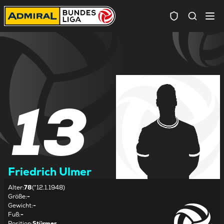
Spielersuc
13
Friedrich Ulmer
Alter
:
78
(*12.1.1948)
Größe
:
-
Gewicht
:
-
Fuß
:
-
Position
:
Stürmer