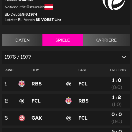
Nationalität
:
Österreich
BL-Debüt
:
9.8.1974
Letzter BL-Verein
:
SK VÖEST Linz
DATEN
SPIELE
KARRIERE
1976 / 1977
RUNDE
HEIM
GAST
ERGEBNIS
1 : 0
1
RBS
FCL
(0:0)
1 : 2
2
FCL
RBS
(1:0)
0 : 0
3
GAK
FCL
(0:0)
5 : 0