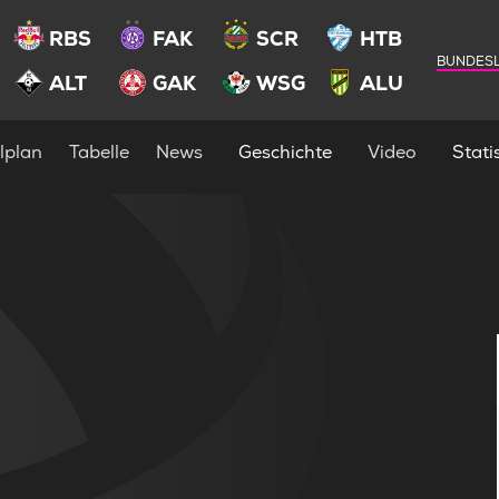
RBS
FAK
SCR
HTB
BUNDESL
ALT
GAK
WSG
ALU
lplan
Tabelle
News
Geschichte
Video
Statis