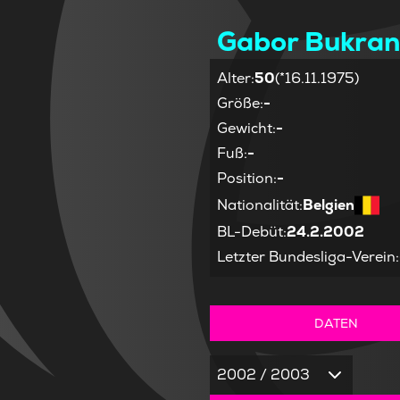
Gabor Bukra
Alter
:
50
(*16.11.1975)
Größe
:
-
Gewicht
:
-
Fuß
:
-
Position
:
-
Nationalität
:
Belgien
BL-Debüt
:
24.2.2002
Letzter Bundesliga-Verein
:
DATEN
2002 / 2003