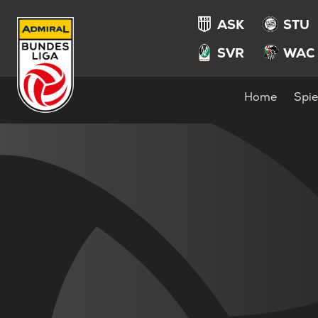
ASK
STU
SVR
WAC
Home
Spie