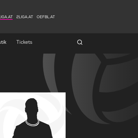
IGA.AT
2LIGA.AT
OEFBL.AT
tik
Tickets
Spielersuche