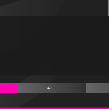
n
-
SPIELE