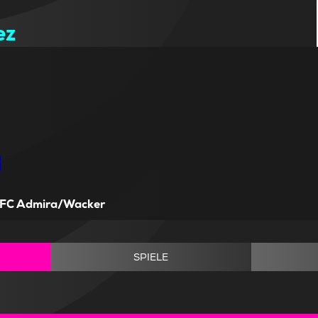
ez
FC Admira/Wacker
SPIELE