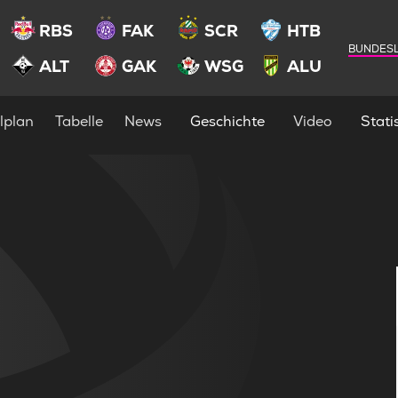
RBS
FAK
SCR
HTB
BUNDESL
ALT
GAK
WSG
ALU
lplan
Tabelle
News
Geschichte
Video
Statis
4