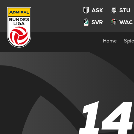
ASK
STU
SVR
WAC
Home
Spie
1