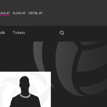
IGA.AT
2LIGA.AT
OEFBL.AT
tik
Tickets
Spielersuche