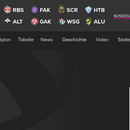
RBS
FAK
SCR
HTB
BUNDESL
ALT
GAK
WSG
ALU
lplan
Tabelle
News
Geschichte
Video
Statis