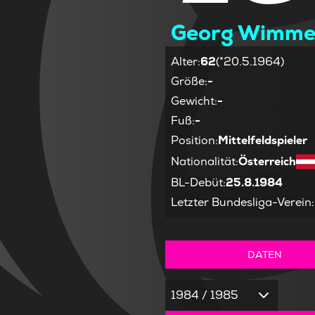
Georg Wimme
Alter
:
62
(*20.5.1964)
Größe
:
-
Gewicht
:
-
Fuß
:
-
Position
:
Mittelfeldspieler
Nationalität
:
Österreich
BL-Debüt
:
25.8.1984
Letzter Bundesliga-Verein
:
DATEN
1984 / 1985