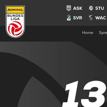
ASK
STU
SVR
WAC
Home
Spie
13