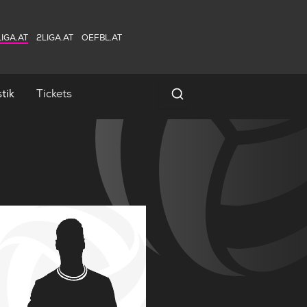
IGA.AT
2LIGA.AT
OEFBL.AT
tik
Tickets
Spielersuche