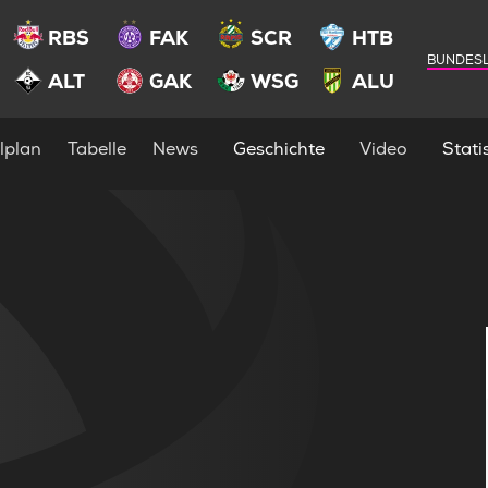
RBS
FAK
SCR
HTB
BUNDESL
ALT
GAK
WSG
ALU
lplan
Tabelle
News
Geschichte
Video
Statis