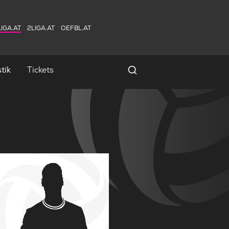
IGA.AT
2LIGA.AT
OEFBL.AT
tik
Tickets
Spielersuche