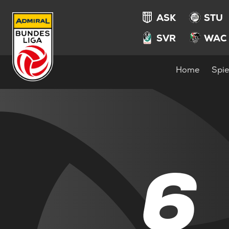
ASK
STU
SVR
WAC
Home
Spie
6