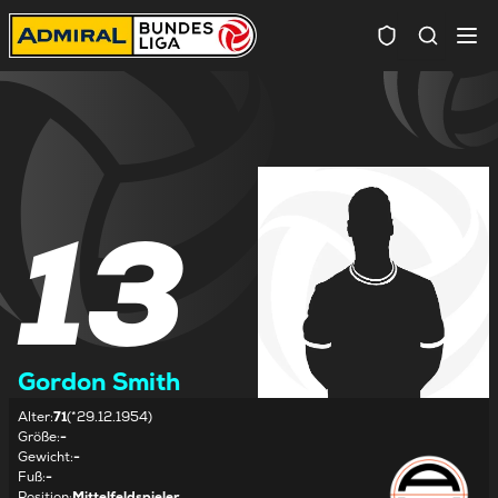
Spielersuc
13
Gordon Smith
Alter
:
71
(*29.12.1954)
Größe
:
-
Gewicht
:
-
Fuß
:
-
Position
:
Mittelfeldspieler