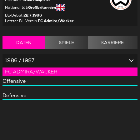
Nationalität
:
Großbritannien
BL-Debüt
:
22.7.1986
Letzter BL-Verein
:
FC Admira/Wacker
DATEN
SPIELE
KARRIERE
1986 / 1987
FC ADMIRA/WACKER
Offensive
Defensive