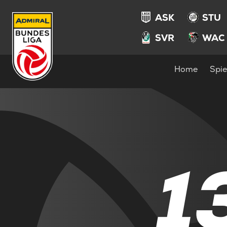
ASK
STU
SVR
WAC
Home
Spie
1