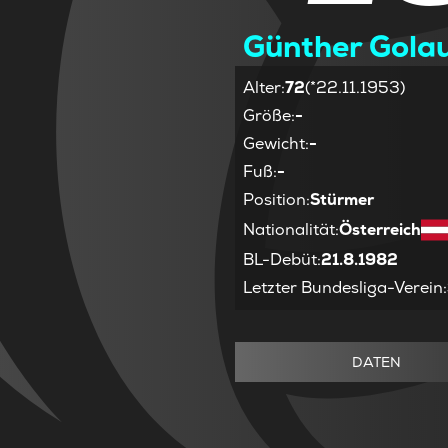
Günther Gola
Alter
:
72
(*22.11.1953)
Größe
:
-
Gewicht
:
-
Fuß
:
-
Position
:
Stürmer
Nationalität
:
Österreich
BL-Debüt
:
21.8.1982
Letzter Bundesliga-Verein
:
DATEN