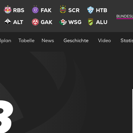
RBS
FAK
SCR
HTB
BUNDESL
ALT
GAK
WSG
ALU
lplan
Tabelle
News
Geschichte
Video
Statis
3