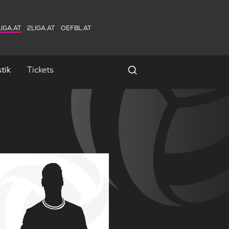
IGA.AT
2LIGA.AT
OEFBL.AT
tik
Tickets
Spielersuche