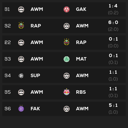
1 : 4
31
AWM
GAK
(0:2)
6 : 0
32
RAP
AWM
(2:0)
0 : 1
22
AWM
RAP
(0:0)
0 : 1
33
AWM
MAT
(0:1)
1 : 1
34
SUP
AWM
(1:0)
1 : 1
35
AWM
RBS
(0:1)
5 : 1
36
FAK
AWM
(1:0)