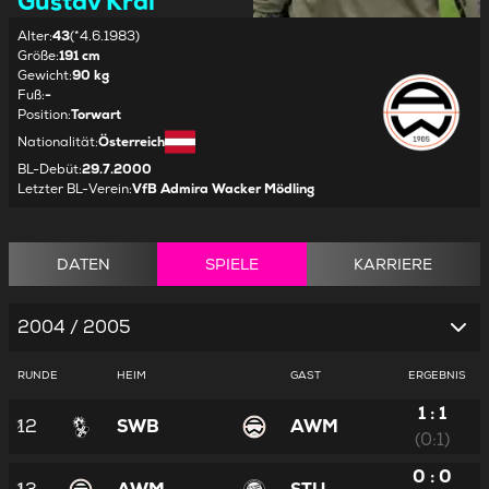
Gustav Kral
Alter
:
43
(*4.6.1983)
Größe
:
191 cm
Gewicht
:
90 kg
Fuß
:
-
Position
:
Torwart
Nationalität
:
Österreich
BL-Debüt
:
29.7.2000
Letzter BL-Verein
:
VfB Admira Wacker Mödling
DATEN
SPIELE
KARRIERE
2004 / 2005
RUNDE
HEIM
GAST
ERGEBNIS
1 : 1
12
SWB
AWM
(0:1)
0 : 0