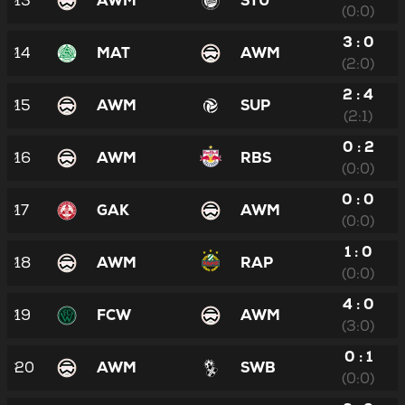
13
AWM
STU
(0:0)
3 : 0
14
MAT
AWM
(2:0)
2 : 4
15
AWM
SUP
(2:1)
0 : 2
16
AWM
RBS
(0:0)
0 : 0
17
GAK
AWM
(0:0)
1 : 0
18
AWM
RAP
(0:0)
4 : 0
19
FCW
AWM
(3:0)
0 : 1
20
AWM
SWB
(0:0)