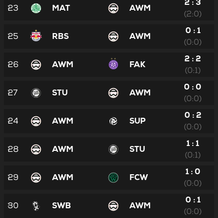
2 : 3
23
MAT
AWM
(2:0)
0 : 1
25
RBS
AWM
(0:0)
2 : 2
26
AWM
FAK
(0:1)
0 : 0
27
STU
AWM
(0:0)
0 : 2
24
AWM
SUP
(0:0)
1 : 1
28
AWM
STU
(0:1)
1 : 0
29
AWM
FCW
(0:0)
0 : 1
30
SWB
AWM
(0:0)