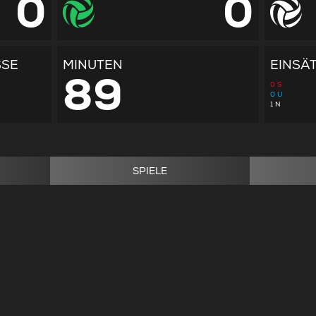
0
0
SSE
MINUTEN
EINSÄ
89
0
S
0
U
1
N
SPIELE