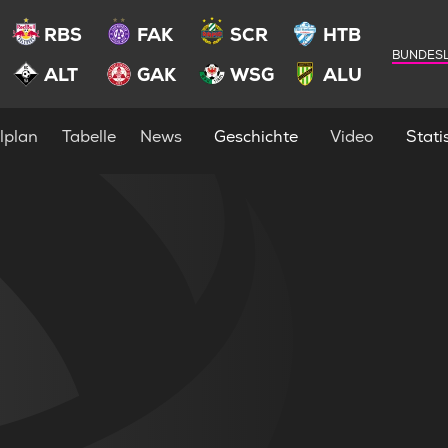
RBS
FAK
SCR
HTB
BUNDESL
ALT
GAK
WSG
ALU
lplan
Tabelle
News
Geschichte
Video
Statis