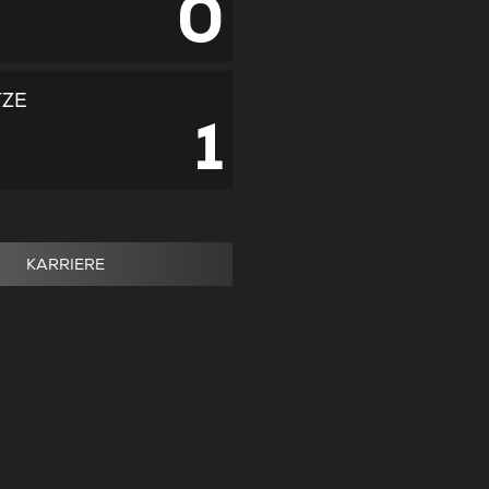
0
TZE
1
KARRIERE