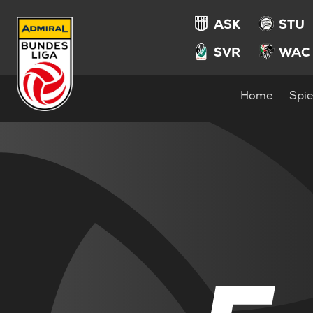
ASK
STU
SVR
WAC
Home
Spie