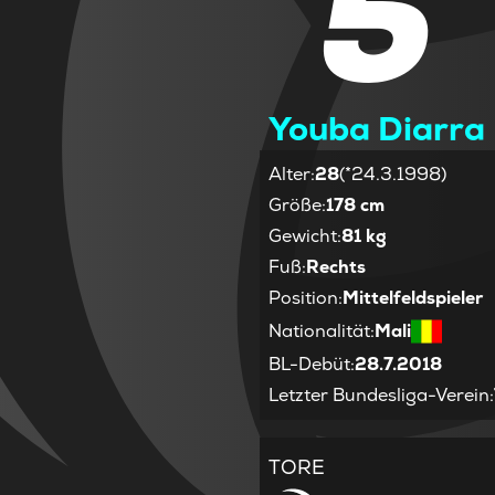
5
Youba Diarra
Alter
:
28
(*24.3.1998)
Größe
:
178 cm
Gewicht
:
81 kg
Fuß
:
Rechts
Position
:
Mittelfeldspieler
Nationalität
:
Mali
BL-Debüt
:
28.7.2018
Letzter Bundesliga-Verein
:
TORE