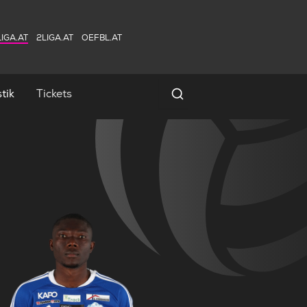
IGA.AT
2LIGA.AT
OEFBL.AT
tik
Tickets
Spielersuche