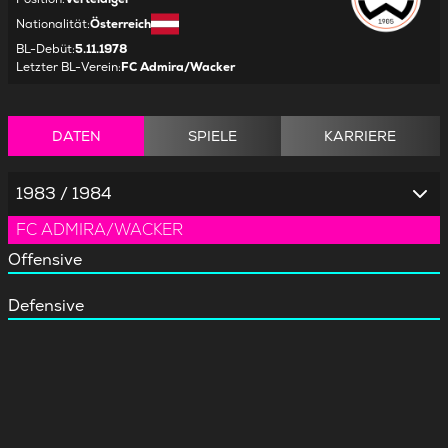
Nationalität
:
Österreich
BL-Debüt
:
5.11.1978
Letzter BL-Verein
:
FC Admira/Wacker
DATEN
SPIELE
KARRIERE
1983 / 1984
FC ADMIRA/WACKER
Offensive
Defensive