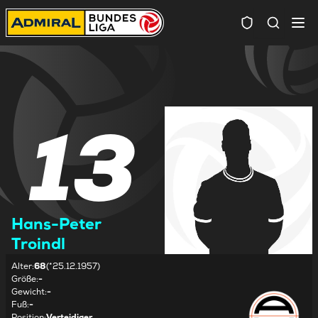
Spielersuc
13
Hans-Peter
Troindl
Alter
:
68
(*25.12.1957)
Größe
:
-
Gewicht
:
-
Fuß
:
-
Position
:
Verteidiger