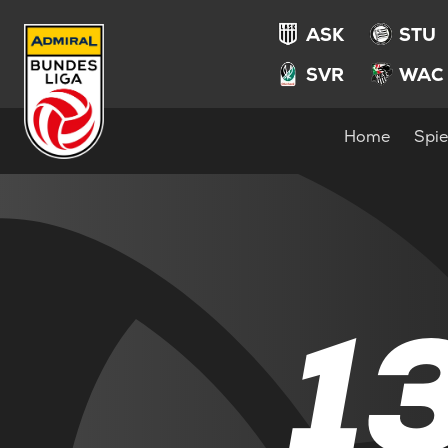
ASK
STU
SVR
WAC
Home
Spie
1