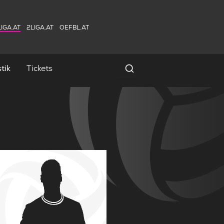
IGA.AT
2LIGA.AT
OEFBL.AT
tik
Tickets
Spielersuche