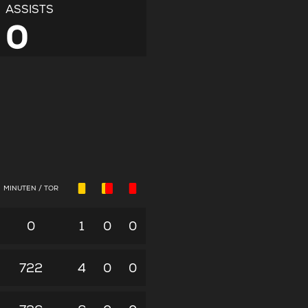
ASSISTS
0
MINUTEN / TOR
0
1
0
0
722
4
0
0