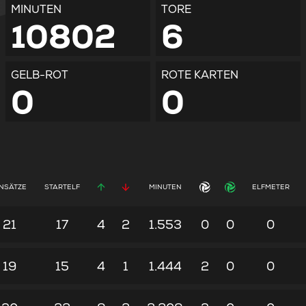
MINUTEN
TORE
10802
6
GELB-ROT
ROTE KARTEN
0
0
INSÄTZE
STARTELF
MINUTEN
ELFMETER
21
17
4
2
1.553
0
0
0
19
15
4
1
1.444
2
0
0