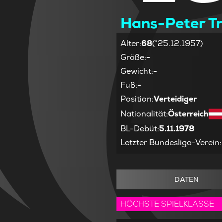
Hans-Peter Tr
Alter
:
68
(*25.12.1957)
Größe
:
-
Gewicht
:
-
Fuß
:
-
Position
:
Verteidiger
Nationalität
:
Österreich
BL-Debüt
:
5.11.1978
Letzter Bundesliga-Verein
:
DATEN
HÖCHSTE SPIELKLASSE