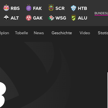
RBS
FAK
SCR
HTB
BUNDESL
ALT
GAK
WSG
ALU
lplan
Tabelle
News
Geschichte
Video
Statis
3