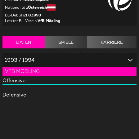
Nationalität
:
Österreich
BL-Debüt
:
21.8.1993
Letzter BL-Verein
:
VfB Mödling
DATEN
SPIELE
KARRIERE
1993 / 1994
VFB MÖDLING
Offensive
Defensive