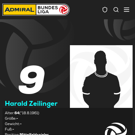
Spielersuc
9
Harald Zeilinger
Alter
:
64
(*18.8.1961)
Größe
:
-
Gewicht
:
-
Fuß
:
-
Position
:
Mittelfeldspieler