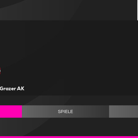
Grazer AK
SPIELE