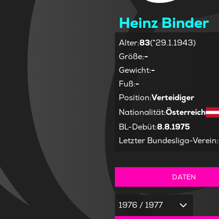
Heinz Binder
Alter
:
83
(*29.1.1943)
Größe
:
-
Gewicht
:
-
Fuß
:
-
Position
:
Verteidiger
Nationalität
:
Österreich
BL-Debüt
:
8.8.1975
Letzter Bundesliga-Verein
:
DATEN
1976 / 1977