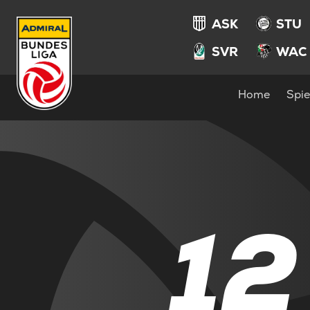
ASK
STU
SVR
WAC
Home
Spie
12