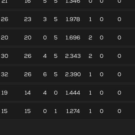
21
16
5
5
1.346
0
0
0
26
23
3
5
1.978
1
0
0
20
20
0
5
1.696
2
0
0
30
26
4
5
2.343
2
0
0
32
26
6
5
2.390
1
0
0
19
14
4
0
1.444
1
0
0
15
15
0
1
1.274
1
0
0