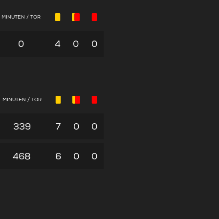
MINUTEN / TOR
0
4
0
0
MINUTEN / TOR
339
7
0
0
468
6
0
0