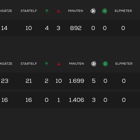
INSÄTZE
STARTELF
MINUTEN
ELFMETER
14
10
4
3
892
0
0
0
INSÄTZE
STARTELF
MINUTEN
ELFMETER
23
21
2
10
1.699
5
0
0
16
16
0
1
1.406
3
0
0