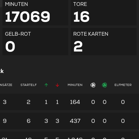
MINUTEN
TORE
17069
16
GELB-ROT
ROTE KARTEN
0
2
ck
INSÄTZE
STARTELF
MINUTEN
ELFMETER
3
2
1
1
164
0
0
0
9
6
3
3
437
0
0
0