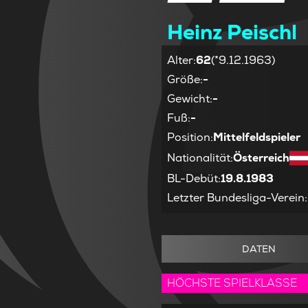
Heinz Peischl
Alter
:
62
(*9.12.1963)
Größe
:
-
Gewicht
:
-
Fuß
:
-
Position
:
Mittelfeldspieler
Nationalität
:
Österreich
BL-Debüt
:
19.8.1983
Letzter Bundesliga-Verein
:
DATEN
HÖCHSTE SPIELKLASSE