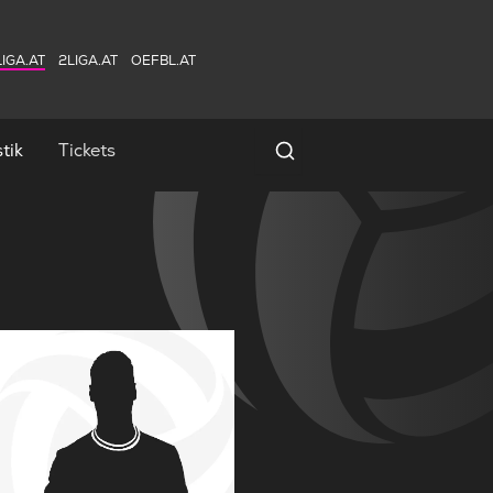
IGA.AT
2LIGA.AT
OEFBL.AT
tik
Tickets
Spielersuche