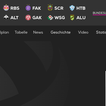
RBS
FAK
SCR
HTB
BUNDESL
ALT
GAK
WSG
ALU
lplan
Tabelle
News
Geschichte
Video
Statis