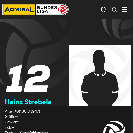
Spielersuc
12
Heinz Strebele
Alter
:
78
(*30.8.1947)
Größe
:
-
Gewicht
:
-
Fuß
:
-
Position
:
Mittelfeldspieler