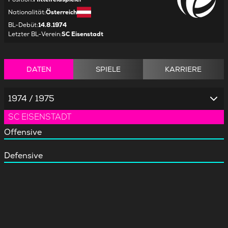
Nationalität
:
Österreich
BL-Debüt
:
14.8.1974
Letzter BL-Verein
:
SC Eisenstadt
DATEN
SPIELE
KARRIERE
1974 / 1975
SC EISENSTADT
Offensive
Defensive