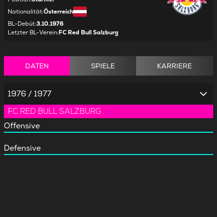
Nationalität
:
Österreich
BL-Debüt
:
3.10.1976
Letzter BL-Verein
:
FC Red Bull Salzburg
DATEN
SPIELE
KARRIERE
1976 / 1977
FC RED BULL SALZBURG
Offensive
Defensive