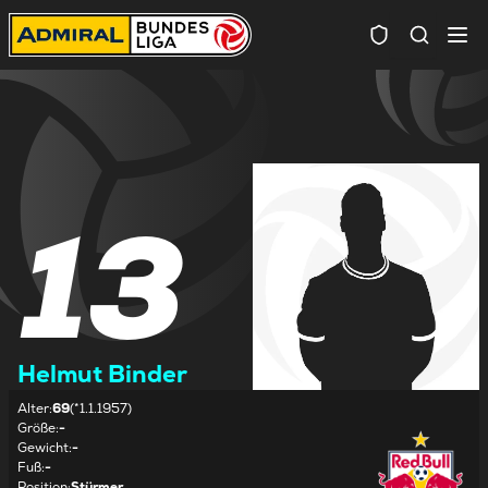
Spielersuc
13
Helmut Binder
Alter
:
69
(*1.1.1957)
Größe
:
-
Gewicht
:
-
Fuß
:
-
Position
:
Stürmer