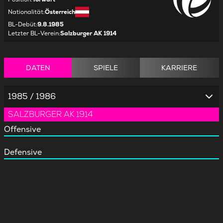
Nationalität
:
Österreich
BL-Debüt
:
9.8.1985
Letzter BL-Verein
:
Salzburger AK 1914
DATEN
SPIELE
KARRIERE
1985 / 1986
SALZBURGER AK 1914
Offensive
Defensive