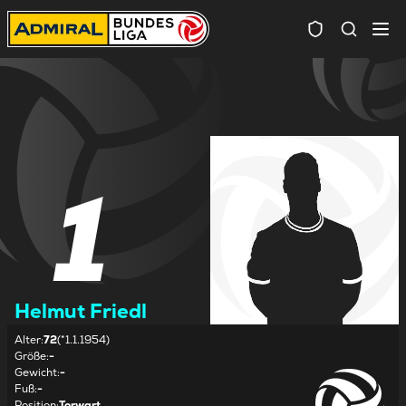
Spielersuc
1
Helmut Friedl
Alter
:
72
(*1.1.1954)
Größe
:
-
Gewicht
:
-
Fuß
:
-
Position
:
Torwart