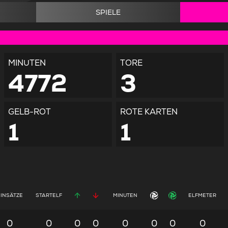
SPIELE
MINUTEN
TORE
4772
3
GELB-ROT
ROTE KARTEN
1
1
EINSÄTZE
STARTELF
MINUTEN
ELFMETER
0
0
0
0
0
0
0
0