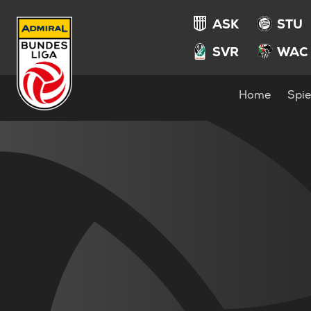
ASK
STU
SVR
WAC
Home
Spie