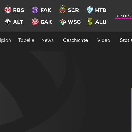
RBS
FAK
SCR
HTB
BUNDESL
ALT
GAK
WSG
ALU
lplan
Tabelle
News
Geschichte
Video
Statis