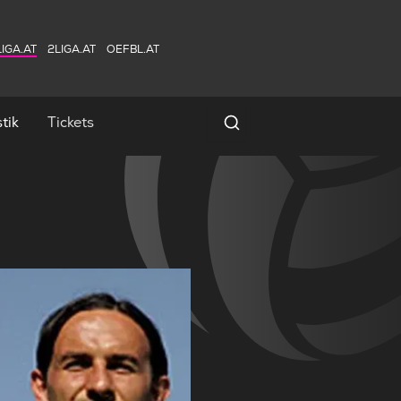
IGA.AT
2LIGA.AT
OEFBL.AT
tik
Tickets
Spielersuche