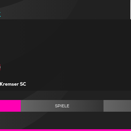
k
Kremser SC
SPIELE