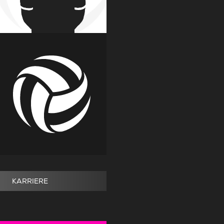
KARRIERE