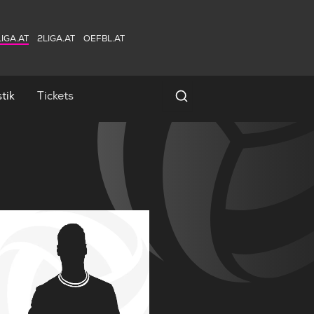
IGA.AT
2LIGA.AT
OEFBL.AT
tik
Tickets
Spielersuche