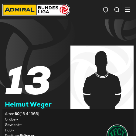
Spielersuc
13
Helmut Weger
Alter
:
60
(*6.4.1966)
Größe
:
-
Gewicht
:
-
Fuß
:
-
Position
:
Stürmer