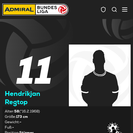
Spielersuc
11
Hendrikjan
Regtop
Alter
:
58
(*16.2.1968)
Größe
:
173 cm
Gewicht
:
-
Fuß
:
-
Position
:
Stürmer