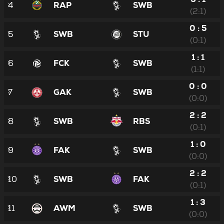
4
RAP
SWB
(2:1)
0 : 5
5
SWB
STU
(0:1)
1 : 1
6
FCK
SWB
(1:1)
0 : 0
7
GAK
SWB
(0:0)
2 : 2
8
SWB
RBS
(0:1)
1 : 0
9
FAK
SWB
(0:0)
2 : 2
10
SWB
FAK
(0:1)
1 : 3
11
AWM
SWB
(0:0)