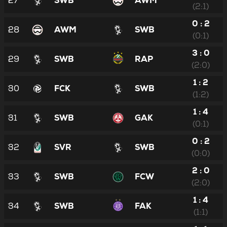
27
SWB
AWM
(2:1)
0 : 2
28
AWM
SWB
(0:1)
3 : 0
29
SWB
RAP
(2:0)
1 : 2
30
FCK
SWB
(1:2)
1 : 4
31
SWB
GAK
(0:1)
0 : 2
32
SVR
SWB
(0:0)
2 : 0
33
SWB
FCW
(2:0)
1 : 4
34
SWB
FAK
(1:1)