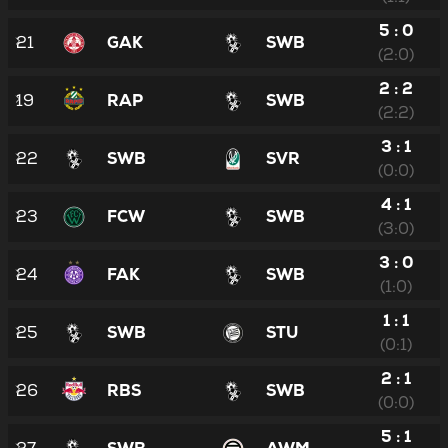
5 : 0
21
GAK
SWB
(2:0)
2 : 2
19
RAP
SWB
(2:2)
3 : 1
22
SWB
SVR
(0:0)
4 : 1
23
FCW
SWB
(3:0)
3 : 0
24
FAK
SWB
(1:0)
1 : 1
25
SWB
STU
(0:1)
2 : 1
26
RBS
SWB
(0:0)
5 : 1