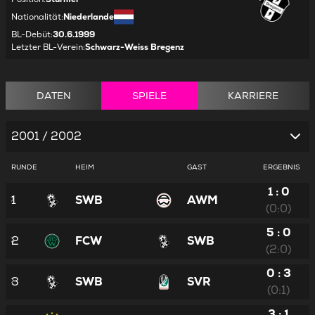
Nationalität
:
Niederlande
BL-Debüt
:
30.6.1999
Letzter BL-Verein
:
Schwarz-Weiss Bregenz
DATEN
SPIELE
KARRIERE
2001 / 2002
RUNDE
HEIM
GAST
ERGEBNIS
1 : 0
1
SWB
AWM
(0:0)
5 : 0
2
FCW
SWB
(2:0)
0 : 3
3
SWB
SVR
(0:1)
3 : 1