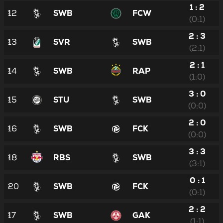
1 : 2
12
SWB
FCW
(0:1)
2 : 3
13
SVR
SWB
(2:1)
2 : 1
14
SWB
RAP
(1:0)
3 : 0
15
STU
SWB
(0:0)
2 : 0
16
SWB
FCK
(0:0)
3 : 3
18
RBS
SWB
(3:1)
0 : 1
20
SWB
FCK
(0:1)
2 : 2
17
SWB
GAK
(1:1)