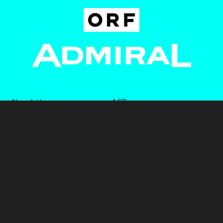
Newsletter
AGB
Pressebereich
Datenschutz
Impressum
BUNDESLIGA.AT
2LIGA.AT