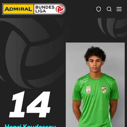
Spielersuc
14
Henri Koudossou