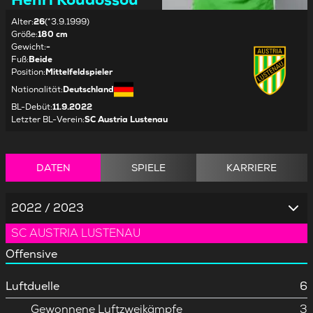
Alter
:
26
(*3.9.1999)
Größe
:
180 cm
Gewicht
:
-
Fuß
:
Beide
Position
:
Mittelfeldspieler
Nationalität
:
Deutschland
BL-Debüt
:
11.9.2022
Letzter BL-Verein
:
SC Austria Lustenau
DATEN
SPIELE
KARRIERE
2022 / 2023
SC AUSTRIA LUSTENAU
Offensive
Luftduelle
6
Gewonnene Luftzweikämpfe
3