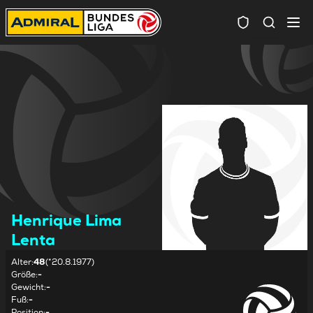
Spielersuc
Henrique Lima
Lenta
Alter
:
48
(*20.8.1977)
Größe
:
-
Gewicht
:
-
Fuß
:
-
Position
:
-