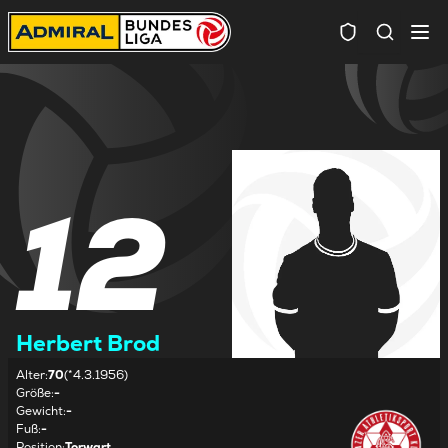
Spielersuc
12
Herbert Brod
Alter
:
70
(*4.3.1956)
Größe
:
-
Gewicht
:
-
Fuß
:
-
Position
:
Torwart