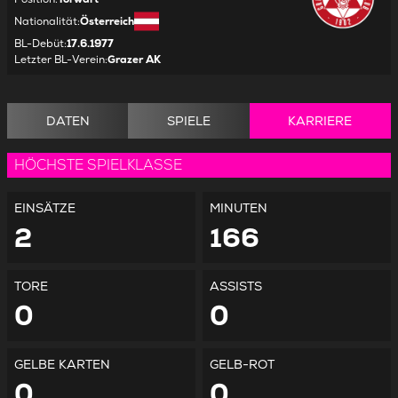
Nationalität
:
Österreich
BL-Debüt
:
17.6.1977
Letzter BL-Verein
:
Grazer AK
DATEN
SPIELE
KARRIERE
HÖCHSTE SPIELKLASSE
EINSÄTZE
MINUTEN
2
166
TORE
ASSISTS
0
0
GELBE KARTEN
GELB-ROT
0
0