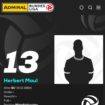
Spielersuc
13
Herbert Maul
Alter
:
61
(*14.10.1964)
Größe
:
-
Gewicht
:
-
Fuß
:
-
Position
:
Mittelfeldspieler