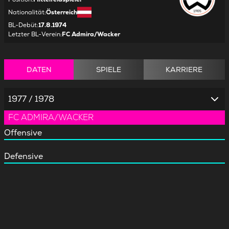
Nationalität
:
Österreich
BL-Debüt
:
17.8.1974
Letzter BL-Verein
:
FC Admira/Wacker
DATEN
SPIELE
KARRIERE
1977 / 1978
FC ADMIRA/WACKER
Offensive
Defensive