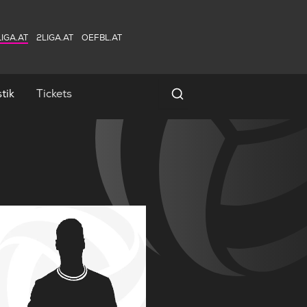
IGA.AT
2LIGA.AT
OEFBL.AT
tik
Tickets
Spielersuche