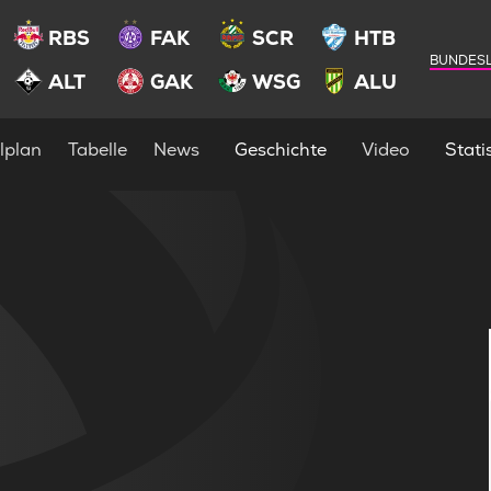
RBS
FAK
SCR
HTB
BUNDESL
ALT
GAK
WSG
ALU
lplan
Tabelle
News
Geschichte
Video
Statis