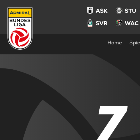
ASK
STU
SVR
WAC
Home
Spie
7