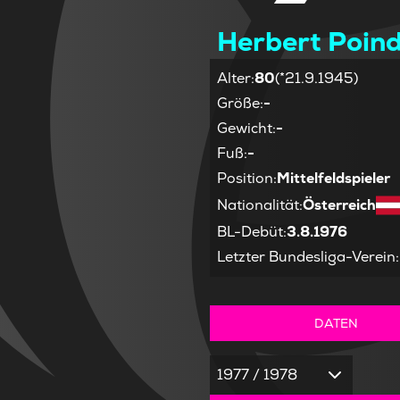
Herbert Poind
Alter
:
80
(*21.9.1945)
Größe
:
-
Gewicht
:
-
Fuß
:
-
Position
:
Mittelfeldspieler
Nationalität
:
Österreich
BL-Debüt
:
3.8.1976
Letzter Bundesliga-Verein
:
DATEN
1977 / 1978