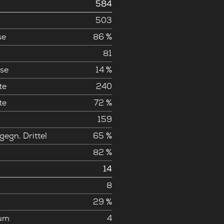
584
503
se
86 %
81
se
14 %
te
240
te
72 %
159
gegn. Drittel
65 %
82 %
14
8
29 %
aum
4