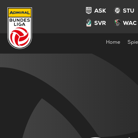
ASK
STU
SVR
WAC
Home
Spie