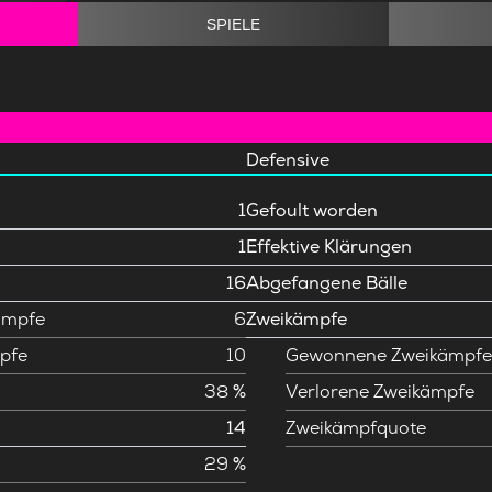
SPIELE
Defensive
1
Gefoult worden
1
Effektive Klärungen
16
Abgefangene Bälle
ämpfe
6
Zweikämpfe
pfe
10
Gewonnene Zweikämpf
38 %
Verlorene Zweikämpfe
14
Zweikämpfquote
29 %