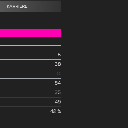
KARRIERE
5
38
11
84
e
35
49
42 %