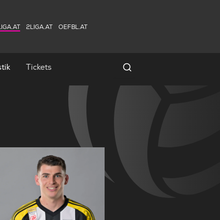
IGA.AT
2LIGA.AT
OEFBL.AT
tik
Tickets
Spielersuche