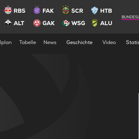
RBS
FAK
SCR
HTB
BUNDESL
ALT
GAK
WSG
ALU
lplan
Tabelle
News
Geschichte
Video
Statis