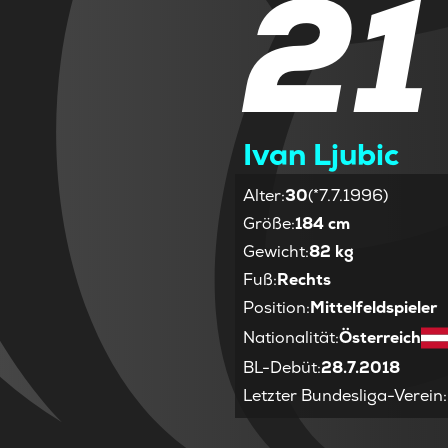
21
Ivan Ljubic
Alter
:
30
(*7.7.1996)
Größe
:
184 cm
Gewicht
:
82 kg
Fuß
:
Rechts
Position
:
Mittelfeldspieler
Nationalität
:
Österreich
BL-Debüt
:
28.7.2018
Letzter Bundesliga-Verein
: